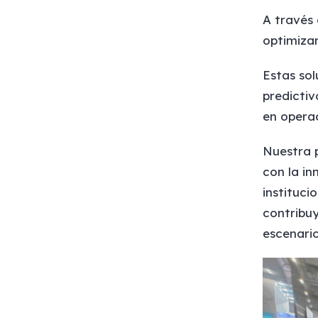
A través
optimizar
Estas sol
predictiv
en opera
Nuestra 
con la in
instituci
contribuy
escenario