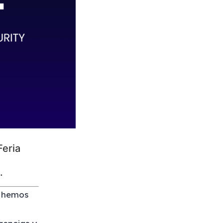
Feria
.
e hemos