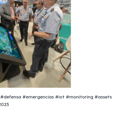
#defensa #emergencias #iot #monitoring #assets
2025