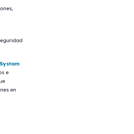
ones,
 seguridad
Systam
os e
ue
enes en