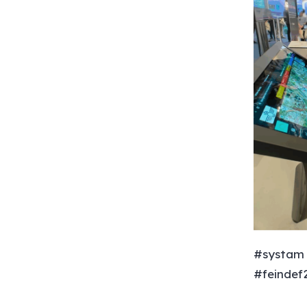
#systam 
#feindef