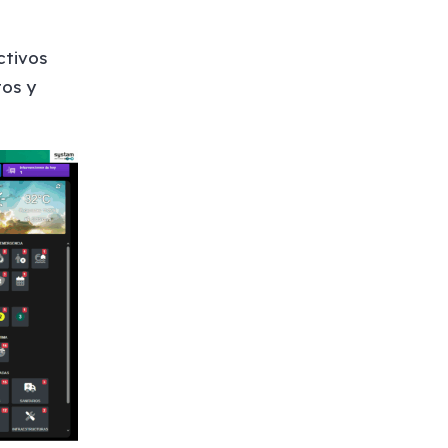
ctivos
tos y