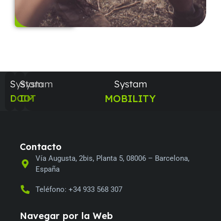
Ver
servicio
Systam
Systam
Systam
MOBILITY
DCIM
IOT
Contacto
Vía Augusta, 2bis, Planta 5, 08006 – Barcelona,
España
Teléfono: +34 933 568 307
Navegar por la
Web