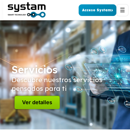
☰
›
Acceso Systam
Servicios
Descubre nuestros servicios
pensados para ti
Ver detalles