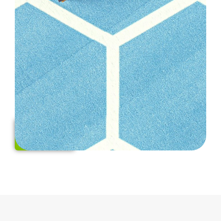
alcances.
Diseñar la
interfaz de
usuario y
documentación.
Implementar
gestión de
riesgos y
verificación
unitaria.
Ver
servicio